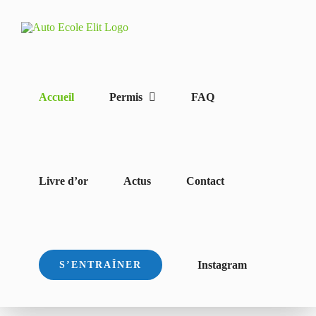
Passer
au
contenu
Accueil
Permis
FAQ
Livre d’or
Actus
Contact
Instagram
S’ENTRAÎNER