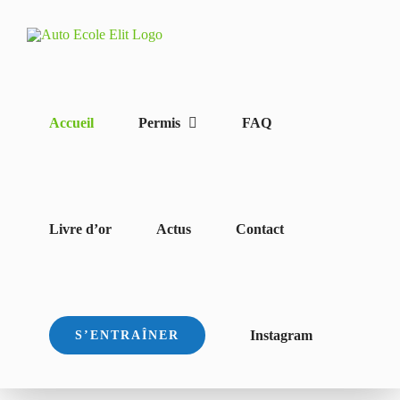
Passer
au
contenu
Accueil
Permis
FAQ
Livre d’or
Actus
Contact
Instagram
S’ENTRAÎNER