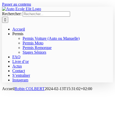
Passer au contenu
Rechercher:
Accueil
Permis
Permis Voiture (Auto ou Manuelle)
Permis Moto
Permis Remorque
Stages Séniors
FAQ
Livre d’or
Actus
Contact
S’entraîner
Instagram
Accueil
Robin COLBERT
2024-02-13T15:31:02+02:00
SAINT CHRISTOL LES ALES