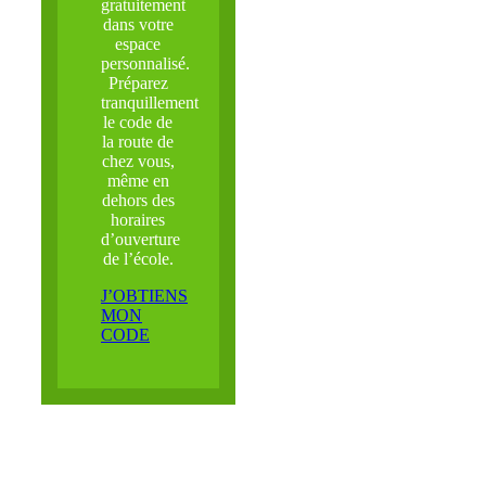
gratuitement
dans votre
espace
personnalisé.
Préparez
tranquillement
le code de
la route de
chez vous,
même en
dehors des
horaires
d’ouverture
de l’école.
J’OBTIENS
MON
CODE